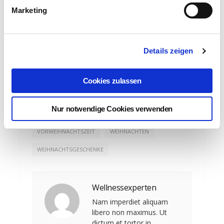
Adventszeit und viel Glück beim
Marketing
Mitmachen! 🌟
Details zeigen
Cookies zulassen
ADVENTSKALENDER
BLUPHORIA APP
Nur notwendige Cookies verwenden
GEWINNSPIEL
VORFREUDE
VORWEIHNACHTSZEIT
WEIHNACHTEN
WEIHNACHTSGESCHENKE
Wellnessexperten
Nam imperdiet aliquam
libero non maximus. Ut
dictum et tortor in