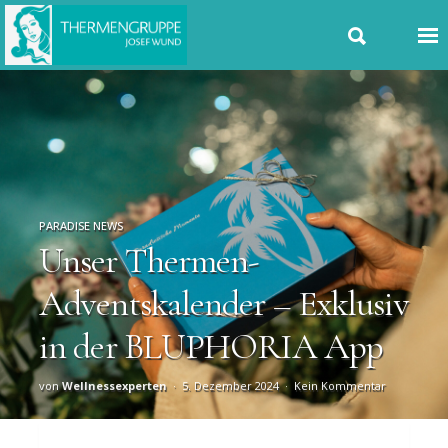
PARADISE NEWS
Unser Thermen-
Adventskalender – Exklusiv
in der BLUPHORIA App
von
Wellnessexperten
5. Dezember 2024
Kein Kommentar