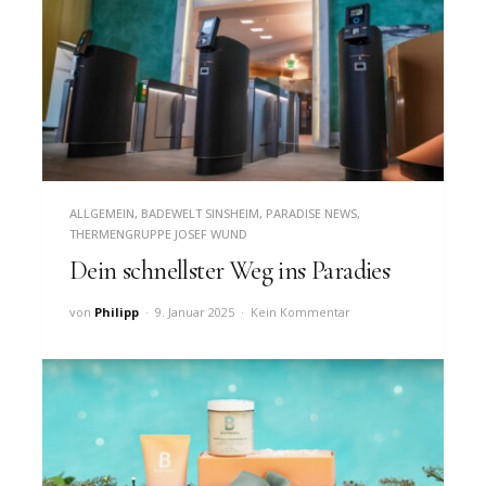
ALLGEMEIN
,
BADEWELT SINSHEIM
,
PARADISE NEWS
,
THERMENGRUPPE JOSEF WUND
Dein schnellster Weg ins Paradies
von
Philipp
9. Januar 2025
Kein Kommentar