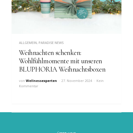
ALLGEMEIN
,
PARADISE NEWS
Weihnachten schenken:
Wohlfühlmomente mit unseren
BLUPHORIA Weihnachtsboxen
von
Wellnessexperten
27. November 2024
Kein
Kommentar