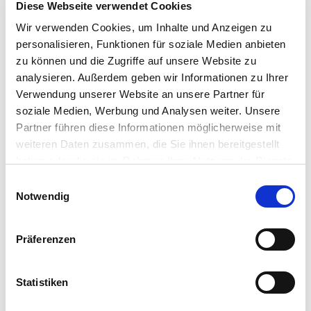
Der BLUPHORIA Adventskalender ist deine
Diese Webseite verwendet Cookies
Chance, dir das Warten auf Weihnachten
Wir verwenden Cookies, um Inhalte und Anzeigen zu
mit paradiesischen Gewinnen zu
personalisieren, Funktionen für soziale Medien anbieten
versüßen. Ob entspannte Stunden in einer
zu können und die Zugriffe auf unsere Website zu
unserer Thermen oder wohltuende
analysieren. Außerdem geben wir Informationen zu Ihrer
BLUPHORIA Produkte – jeder Gewinn ist
Verwendung unserer Website an unsere Partner für
soziale Medien, Werbung und Analysen weiter. Unsere
ein Stückchen Urlaub für die Seele.
Partner führen diese Informationen möglicherweise mit
Also, worauf wartest du noch?
Werde
weiteren Daten zusammen, die Sie ihnen bereitgestellt
haben oder die sie im Rahmen Ihrer Nutzung der Dienste
MYBLUPHORIA Member, lade die App
gesammelt haben. Sie geben Einwilligung zu unseren
herunter und öffne dein erstes Türchen!
Einwilligungsauswahl
Cookies, wenn Sie unsere Webseite weiterhin nutzen.
Notwendig
🎅
Jetzt App herunterladen und
gewinnen:
Präferenzen
BLUPHORIA App im App Store
BLUPORIA App im PlayStore
Statistiken
Wir wünschen dir eine wunderbare