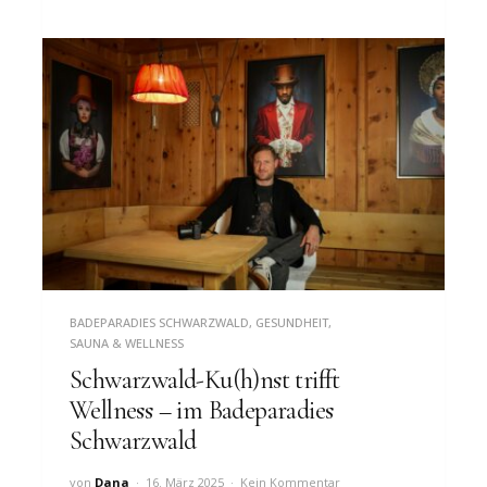
BADEPARADIES SCHWARZWALD
,
GESUNDHEIT
,
SAUNA & WELLNESS
Schwarzwald-Ku(h)nst trifft
Wellness – im Badeparadies
Schwarzwald
von
Dana
16. März 2025
Kein Kommentar