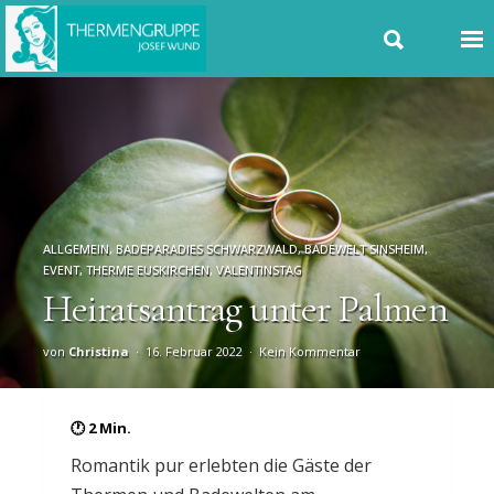
ALLGEMEIN
,
BADEPARADIES SCHWARZWALD
,
BADEWELT SINSHEIM
,
EVENT
,
THERME EUSKIRCHEN
,
VALENTINSTAG
Heiratsantrag unter Palmen
von
Christina
16. Februar 2022
Kein Kommentar
Romantik pur erlebten die Gäste der