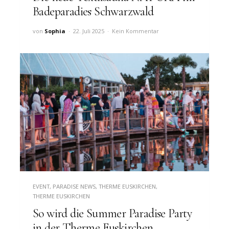
Badeparadies Schwarzwald
von
Sophia
22. Juli 2025
Kein Kommentar
EVENT
,
PARADISE NEWS
,
THERME EUSKIRCHEN
,
THERME EUSKIRCHEN
So wird die Summer Paradise Party
in der Therme Euskirchen