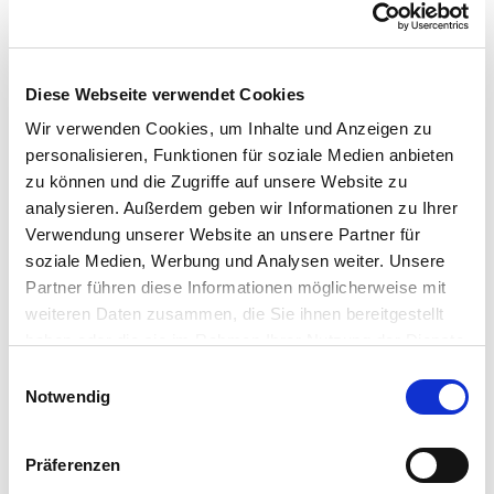
Wohlfühlort dafür.
Diese Webseite verwendet Cookies
Wir verwenden Cookies, um Inhalte und Anzeigen zu
personalisieren, Funktionen für soziale Medien anbieten
AUSZEIT
BADEPARADIES SCHWARZWALD
zu können und die Zugriffe auf unsere Website zu
analysieren. Außerdem geben wir Informationen zu Ihrer
EVENT
HEIRATSANTRAG
Verwendung unserer Website an unsere Partner für
ROMANTIK UNTER PALMEN
SAUNA
SPA
soziale Medien, Werbung und Analysen weiter. Unsere
Partner führen diese Informationen möglicherweise mit
THERME EUSKRICHEN
weiteren Daten zusammen, die Sie ihnen bereitgestellt
THERMEN & BADEWELT SINSHEIM
VALENTINSTAG
haben oder die sie im Rahmen Ihrer Nutzung der Dienste
gesammelt haben. Sie geben Einwilligung zu unseren
VERLOBUNG
WELLNESS
Einwilligungsauswahl
Cookies, wenn Sie unsere Webseite weiterhin nutzen.
Notwendig
Christina
Präferenzen
Hallo, mein Name ist