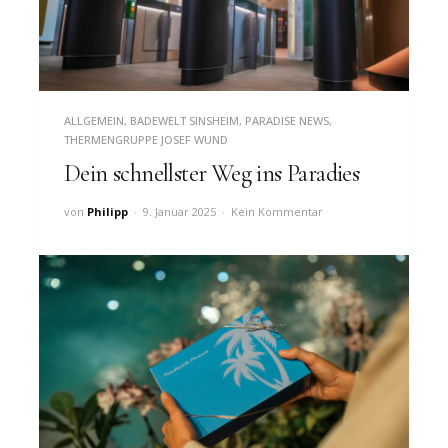
ALLGEMEIN
,
BADEWELT SINSHEIM
,
PARADISE NEWS
,
THERMENGRUPPE JOSEF WUND
Dein schnellster Weg ins Paradies
von
Philipp
9. Januar 2025
Kein Kommentar