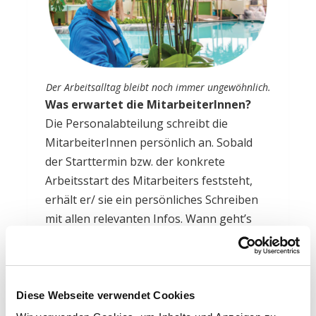
Der Arbeitsalltag bleibt noch immer ungewöhnlich.
Was erwartet die MitarbeiterInnen?
Die Personalabteilung schreibt die
MitarbeiterInnen persönlich an. Sobald
der Starttermin bzw. der konkrete
Arbeitsstart des Mitarbeiters feststeht,
erhält er/ sie ein persönliches Schreiben
mit allen relevanten Infos. Wann geht’s
los? Wo finde ich den Dienstplan? Wo
treffen wir uns? Oder auch die Erinnerung
an Arbeitsmaterialien… Hier steht alles
drin, um sich vor Ort in der Therme
Diese Webseite verwendet Cookies
wiederzufinden. Und um seine Arbeit gut