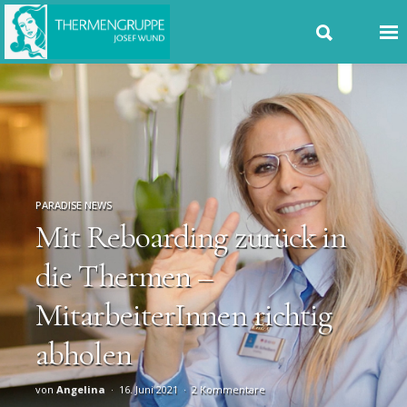
PARADISE NEWS
Mit Reboarding zurück in
die Thermen –
MitarbeiterInnen richtig
abholen
von
Angelina
16. Juni 2021
2 Kommentare